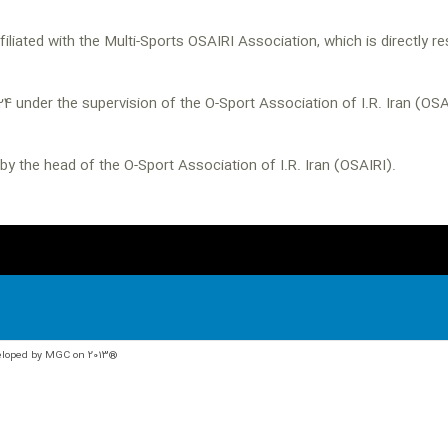
iliated with the Multi-Sports OSAIRI Association, which is directly res
4 under the supervision of the O-Sport Association of I.R. Iran (OS
 by the head of the O-Sport Association of I.R. Iran (OSAIRI).
veloped by MGC on 2013®