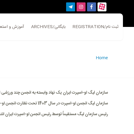
REGISTRATION/ثبت نام
ARCHIVES/بایگانی
ATION/آموزش و استعلام
Home
سازمان لیگ او-اسپرت ایران
یک نهاد وابسته به
انجمن چند ورزشی ا
سازمان لیگ انجمن او-اسپرت در سال 1403 تحت نظارت انجمن او-اسپرت ج.ا. ایران تاسیس گردیده و به تصویب مجمع عمومی انجمن رسیده است.
رئیس سازمان لیگ مستقیماً توسط رئیس انجمن او-اسپرت ایران ان.