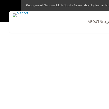
Recognized National Multi Sports Association by Iranian N
ABOUT/ ما